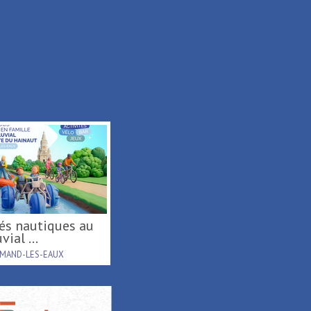
Tournée d'été région
vial ...
Hauts-de-France ...
AMAND-LES-EAUX
RAISMES