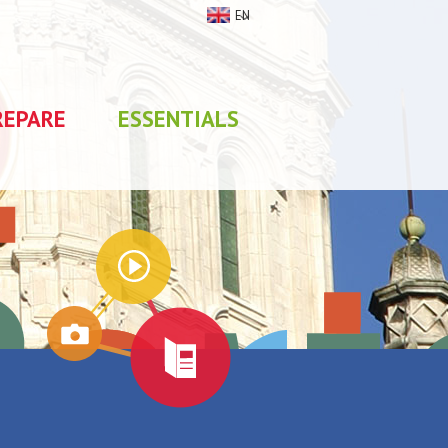
EN
REPARE
ESSENTIALS
My stay
0
selections