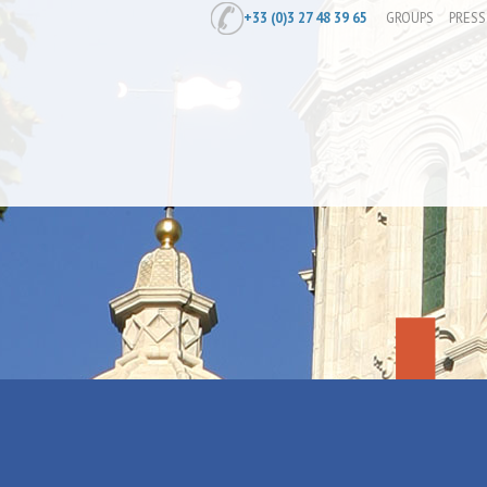
+33 (0)3 27 48 39 65
GROUPS
PRESS
Home
/
Activities
/
Outdoor activities
Caval'Kid de