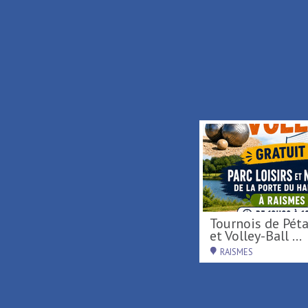
De Terre & de Feu en
Tournois de Pétanque
Hainaut
et Volley-Ball ...
DENAIN
RAISMES