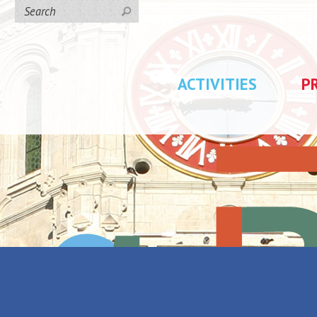
ACTIVITIES
P
/
Caval'Kid de Saint-Amand-les-Eaux
 Saint-
Back to the list