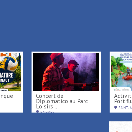
+ Add to my stay
Back to list
Concert de
Activités nautiques au
Diplomatico au Parc
Port flu
Loisirs ...
SAINT-
RAISMES