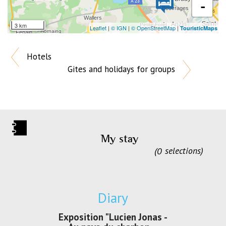
-
3 km
Leaflet
|
© IGN
|
© OpenStreetMap
|
TouristicMaps
Hotels
Gites and holidays for groups
My stay
0
selections
Diary
irs Les Jeux
Exposition "Lucien Jonas -
Exposition 