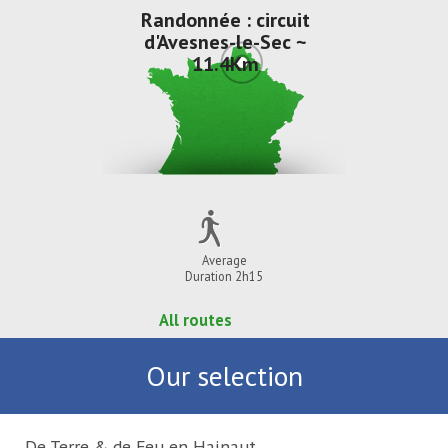
Randonnée : circuit
d'Avesnes-le-Sec ~
11.4Km
Average
Duration 2h15
All routes
Our selection
De Terre & de Feu en Hainaut