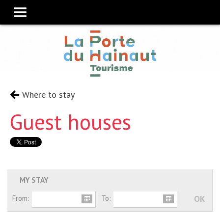
Where to stay
Guest houses
MY STAY
From:
To: