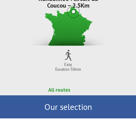
Coucou ~ 2.5Km
Easy
Duration 50min
All routes
Our selection