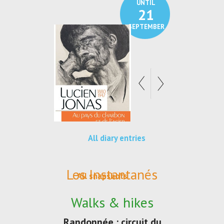
UNTIL
UNTIL
30
21
SEPTEMBER
SEPTEMBER
All diary entries
Les Instantanés
All snapshots
Walks & hikes
Randonnée : circuit du