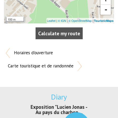
-
100 m
Leaflet
|
© IGN
|
© OpenStreetMap
|
TouristicMaps
Calculate my route
Horaires d'ouverture
Carte touristique et de randonnée
Diary
irs Les Jeux
Exposition "Lucien Jonas -
Exposition 
den
Au pays du charbon ...
de bleu