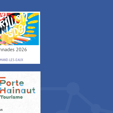
lonnades 2026
Tournée d'été région
Hauts-de-France ...
AMAND-LES-EAUX
RAISMES
us