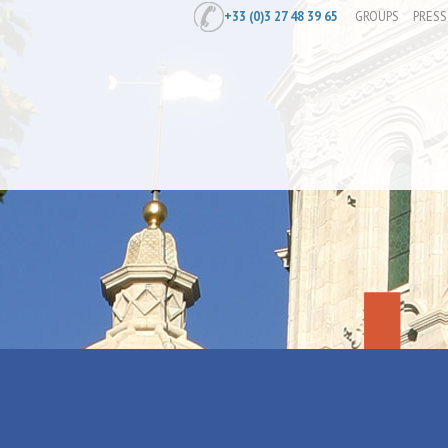
+33 (0)3 27 48 39 65
GROUPS
PRESS
Home
/
Prepare
/
Where to stay
/
Holi
La maison d