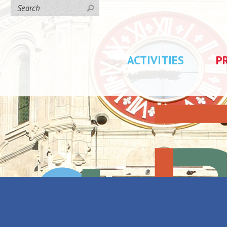
ACTIVITIES
P
day rentals
/
La maison du Père Edmond
u Père
Back to the list