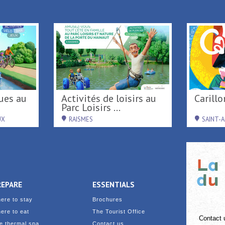
Back to list
Activités de loisirs au
Caril
Parc Loisirs ...
UX
RAISMES
SAINT-
REPARE
ESSENTIALS
ere to stay
Brochures
ere to eat
The Tourist Office
Contact 
e thermal spa
Contact us