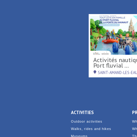
Activités nautiques au
Port fluvial ...
SAINT-AMAND-LES-EA
ACTIVITIES
P
Outdoor activities
Wh
Walks, rides and hikes
Wh
Museums
Th