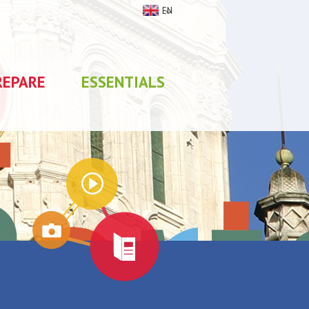
EN
REPARE
ESSENTIALS
My stay
0
selections