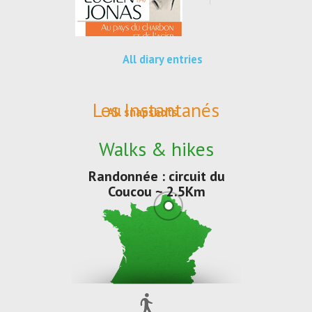
All diary entries
Les Instantanés
All snapshots
Walks & hikes
Randonnée : circuit du
Coucou ~ 2.5Km