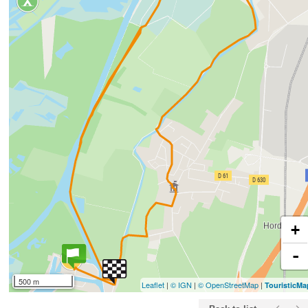
+
-
500 m
Leaflet
|
© IGN
|
© OpenStreetMap
|
TouristicM