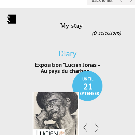
Back to list
My stay
0
selections
Diary
irs Les Jeux
Exposition "Lucien Jonas -
Exposition 
den
Au pays du charbon ...
de bleu
UNTIL
UNTIL
30
21
SEPTEMBER
SEPTEMBER