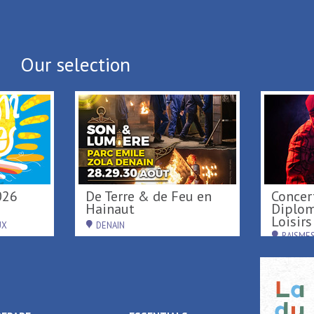
Back to list
Our selection
026
De Terre & de Feu en
Concert de
Hainaut
Diplom
Loisirs 
UX
DENAIN
RAISME