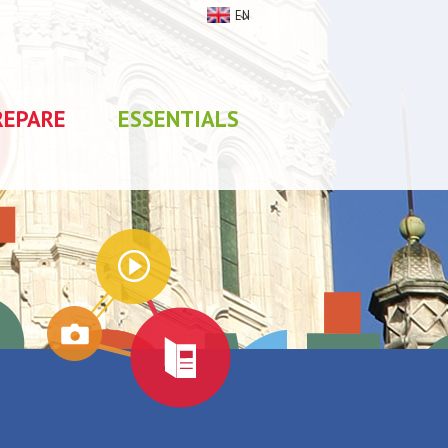
EN
REPARE
ESSENTIALS
My stay
0
selections