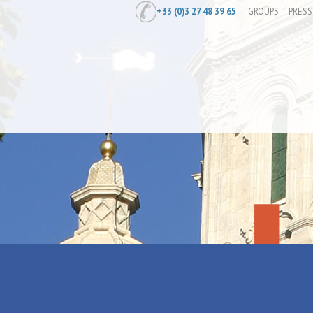
+33 (0)3 27 48 39 65
GROUPS
PRESS
Home
/
Prepare
/
Where to eat
/
Frit
Friterie Euc