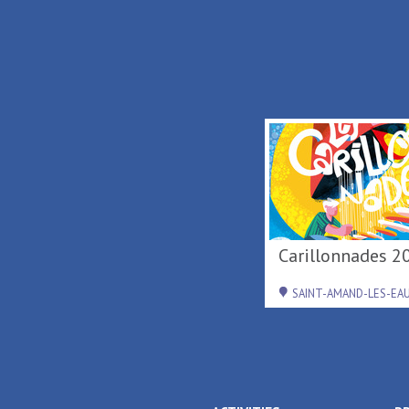
Tournée d'été région
Carillonnades 2
Hauts-de-France ...
RAISMES
SAINT-AMAND-LES-EA