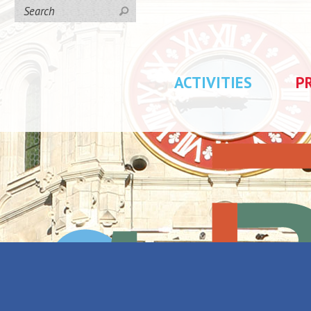
ACTIVITIES
P
erie Euch Mineur
h Mineur
Back to the list