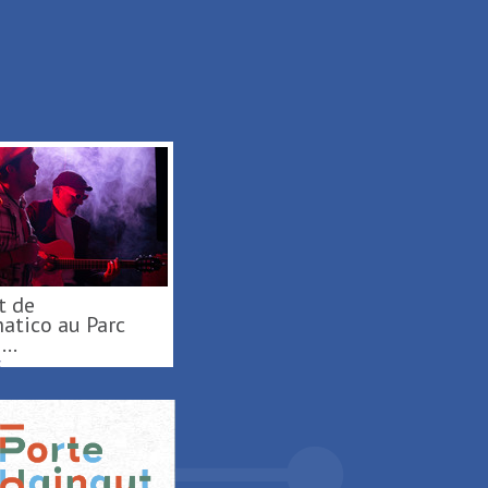
Activités nautiques au
atico au Parc
Port fluvial ...
...
SAINT-AMAND-LES-EAUX
S