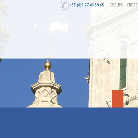
+33 (0)3 27 48 39 65
GROUPS
PRESS
Home
/
Prepare
/
Where to eat
/
Royal
Royal Frite