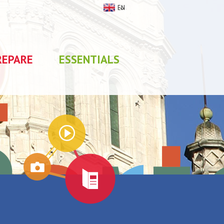
EN
REPARE
ESSENTIALS
My stay
0
selections