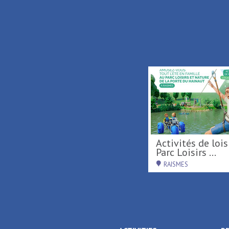
De Terre & de Feu en
Activités de loisirs au
Hainaut
Parc Loisirs ...
DENAIN
RAISMES