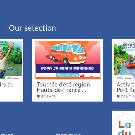
Back to list
Our selection
Tournée d'été région
Activités nautiques au
Hauts-de-France ...
Port flu
RAISMES
SAINT-