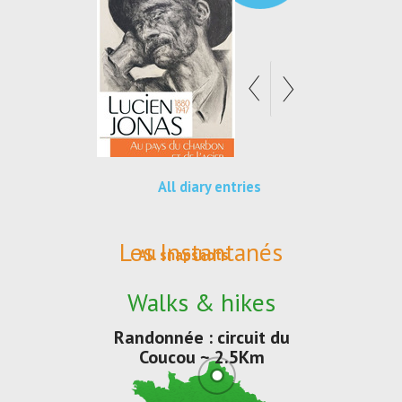
All diary entries
Les Instantanés
All snapshots
Walks & hikes
Randonnée : circuit du
Coucou ~ 2.5Km