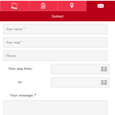
Contact
Your stay from:
to:
Your message:
*