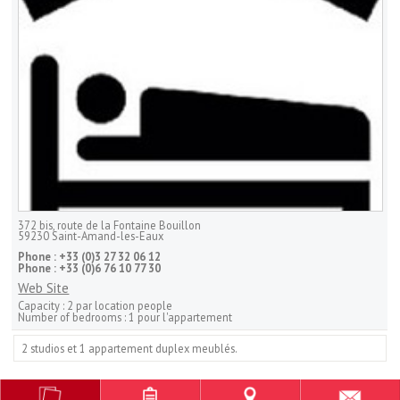
372 bis, route de la Fontaine Bouillon
59230
Saint-Amand-les-Eaux
Phone :
+33 (0)3 27 32 06 12
Phone :
+33 (0)6 76 10 77 30
Web Site
Capacity :
2 par location people
Number of bedrooms :
1 pour l'appartement
2 studios et 1 appartement duplex meublés.