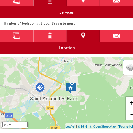
Services
Number of bedrooms : 1 pour l'appartement
Location
2 km
Leaflet
|
© IGN
|
© OpenStreetMap
|
Touristi