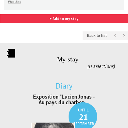
Web Site
+ Add to my stay
Back to list
My stay
0
selections
Diary
irs Les Jeux
Exposition "Lucien Jonas -
Exposition 
den
Au pays du charbon ...
de bleu
UNTIL
UNTIL
30
21
SEPTEMBER
SEPTEMBER