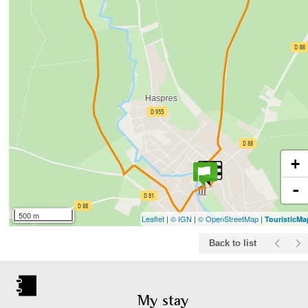
+
-
500 m
Leaflet
|
© IGN
|
© OpenStreetMap
|
TouristicM
Back to list
My stay