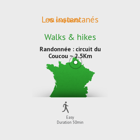
Les Instantanés
All snapshots
Walks & hikes
Randonnée : circuit du
Coucou ~ 2.5Km
Easy
Duration 50min