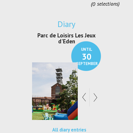
0
selections
Diary
irs Les Jeux
Exposition "Lucien Jonas -
Exposition 
den
Au pays du charbon ...
de ble
UNTIL
UNTIL
30
21
SEPTEMBER
SEPTEMBER
All diary entries