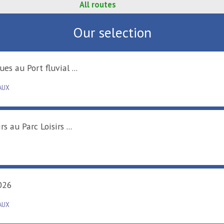
All routes
Our selection
Activités nautiques au Port fluvial ...
SAINT-AMAND-LES-EAUX
Activités de loisirs au Parc Loisirs ...
RAISMES
Carillonnades 2026
SAINT-AMAND-LES-EAUX