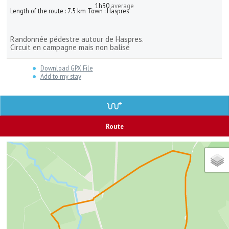
1h30
average
Length of the route :
7.5
km
Town :
Haspres
Randonnée pédestre autour de Haspres.
Circuit en campagne mais non balisé
Download GPX File
Add to my stay
Route