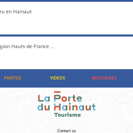
De Terre & de Feu en Hainaut
DENAIN
Tournée d'été région Hauts-de-France ...
RAISMES
PHOTOS
VIDEOS
BROCHURES
Contact us