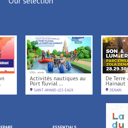
Our selection
Activités nautiques au
De Terre & de Feu en
...
Port fluvial ...
Hainau
SAINT-AMAND-LES-EAUX
DENAIN
REPARE
ESSENTIALS