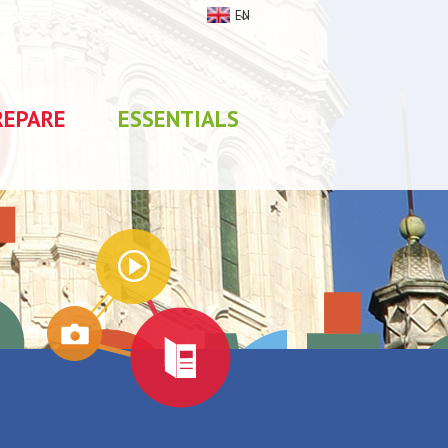
EN
REPARE
ESSENTIALS
My stay
0
selections