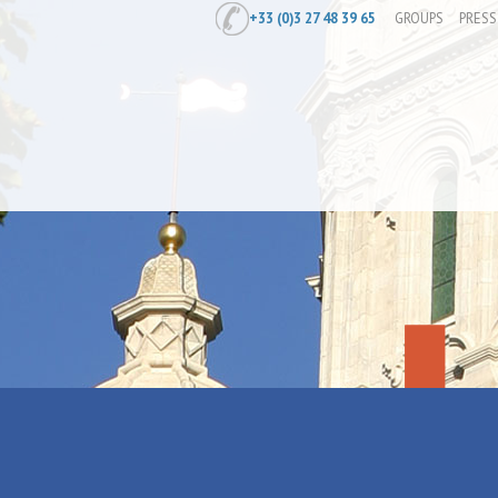
+33 (0)3 27 48 39 65
GROUPS
PRESS
Home
/
Activities
/
Walks, rides and hi
Randonnée : 