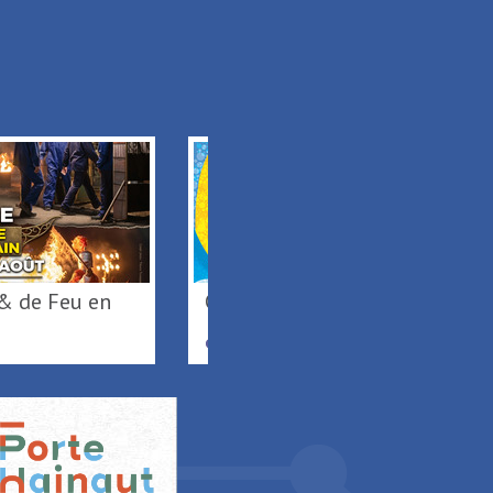
Carillonnades 2026
t
SAINT-AMAND-LES-EAUX