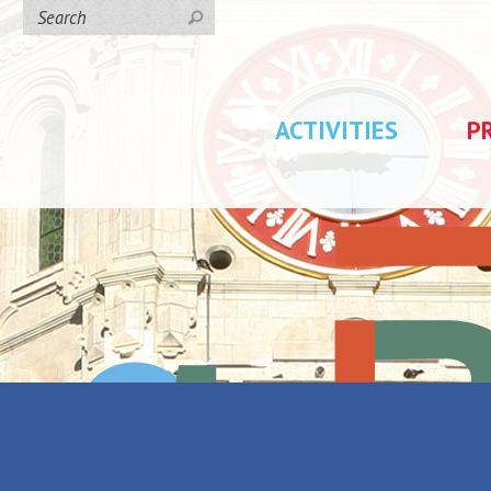
ACTIVITIES
P
kes
/
Country trails
/
Randonnée : circuit des fraudeurs
circuit des
Back to the list